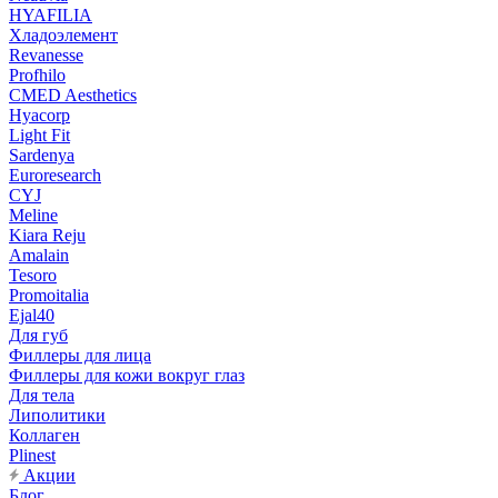
HYAFILIA
Хладоэлемент
Revanesse
Profhilo
CMED Aesthetics
Hyacorp
Light Fit
Sardenya
Euroresearch
CYJ
Meline
Kiara Reju
Amalain
Tesoro
Promoitalia
Ejal40
Для губ
Филлеры для лица
Филлеры для кожи вокруг глаз
Для тела
Липолитики
Коллаген
Plinest
Акции
Блог