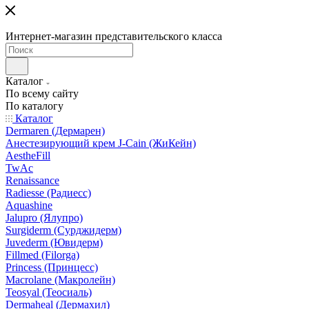
Интернет-магазин представительского класса
Каталог
По всему сайту
По каталогу
Каталог
Dermaren (Дермарен)
Анестезирующий крем J-Cain (ЖиКейн)
AestheFill
TwAc
Renaissance
Radiesse (Радиесс)
Aquashine
Jalupro (Ялупро)
Surgiderm (Сурджидерм)
Juvederm (Ювидерм)
Fillmed (Filorga)
Princess (Принцесс)
Macrolane (Макролейн)
Teosyal (Теосиаль)
Dermaheal (Дермахил)