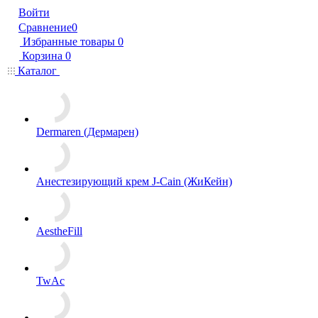
Войти
Сравнение
0
Избранные товары
0
Корзина
0
Каталог
Dermaren (Дермарен)
Анестезирующий крем J-Cain (ЖиКейн)
AestheFill
TwAc