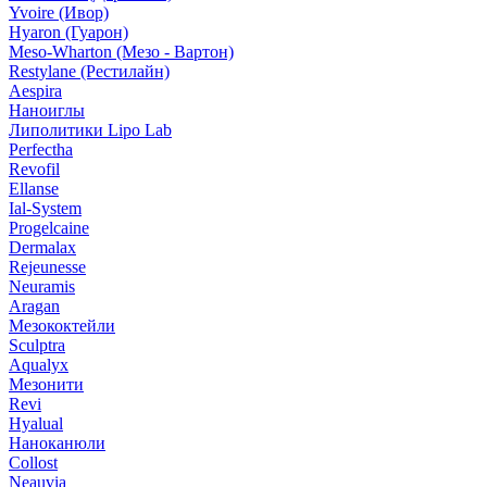
Yvoire (Ивор)
Hyaron (Гуарон)
Meso-Wharton (Мезо - Вартон)
Restylane (Рестилайн)
Aespira
Наноиглы
Липолитики Lipo Lab
Perfectha
Revofil
Ellanse
Ial-System
Progelcaine
Dermalax
Rejeunesse
Neuramis
Aragan
Мезококтейли
Sculptra
Aqualyx
Мезонити
Revi
Hyalual
Наноканюли
Collost
Neauvia